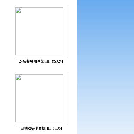
24头带锁雨伞架[HF-YSJ24]
自动双头伞套机[HF-STJ5]