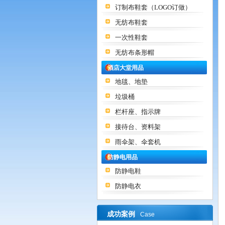
订制布鞋套（LOGO订做）
无纺布鞋套
一次性鞋套
无纺布条形帽
酒店大堂用品
地毯、地垫
垃圾桶
栏杆座、指示牌
接待台、资料架
雨伞架、伞套机
防静电用品
防静电鞋
防静电衣
成功案例
Case