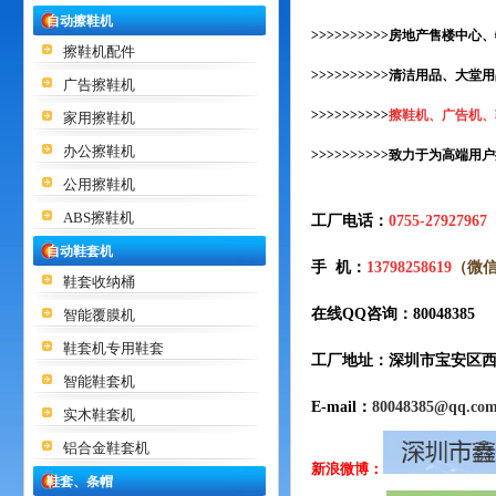
自动擦鞋机
>>>>>>>>>>房地产售楼中
擦鞋机配件
>>>>>>>>>>清洁用品、大
广告擦鞋机
>>>>>>>>>>
擦鞋机、广告机、
家用擦鞋机
办公擦鞋机
>>>>>>>>>>致力于为高
公用擦鞋机
ABS擦鞋机
工厂电话：
0755-27927967
自动鞋套机
手 机：
13798258619
（微
鞋套收纳桶
在线QQ咨询：80048385
智能覆膜机
鞋套机专用鞋套
工厂地址：
深圳市宝安区西
智能鞋套机
E-mail：
80048385@qq.co
实木鞋套机
铝合金鞋套机
新浪微博：
鞋套、条帽