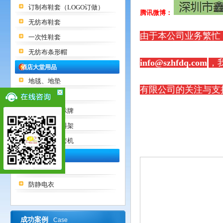
订制布鞋套（LOGO订做）
腾讯微博：
无纺布鞋套
由于本公司业务繁忙
一次性鞋套
无纺布条形帽
info@szhfdq.com
，
酒店大堂用品
地毯、地垫
有限公司的关注与支
垃圾桶
栏杆座、指示牌
接待台、资料架
雨伞架、伞套机
防静电用品
防静电鞋
防静电衣
成功案例
Case