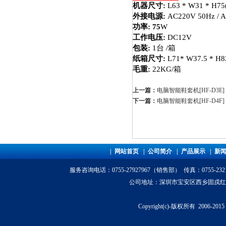
机器尺寸:
L63 * W31 * H75
外接电源:
AC220V 50Hz / 
功率: 75
W
工作电压:
DC12V
包装:
1台 /箱
纸箱尺寸:
L71
* W37.5
* H8
毛重:
22KG/箱
上一篇：
电脑智能鞋套机[HF-D3E]
下一篇：
电脑智能鞋套机[HF-D4F]
|
网站首页
|
公司简介
|
产品展示
|
新
服务咨询电话
：0755-27927967（销售部） 传真：0755-23
公司地址：深圳市宝安区西乡固戍红湾科技园
Copyright(c)-版权所有 200