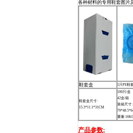
各种材料的专用鞋套图片及
鞋套盒
1只PE鞋
100只/盒
42盒/箱
鞋套盒尺寸:
装箱尺寸:
15.3*11.1*31CM
79*48.5*
重量:16K
产品参数: