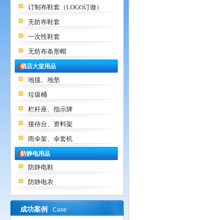
订制布鞋套（LOGO订做）
无纺布鞋套
一次性鞋套
无纺布条形帽
酒店大堂用品
地毯、地垫
垃圾桶
栏杆座、指示牌
接待台、资料架
雨伞架、伞套机
防静电用品
防静电鞋
防静电衣
成功案例
Case