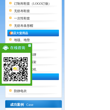
订制布鞋套（LOGO订做）
无纺布鞋套
一次性鞋套
无纺布条形帽
酒店大堂用品
地毯、地垫
垃圾桶
栏杆座、指示牌
接待台、资料架
雨伞架、伞套机
防静电用品
防静电鞋
防静电衣
成功案例
Case