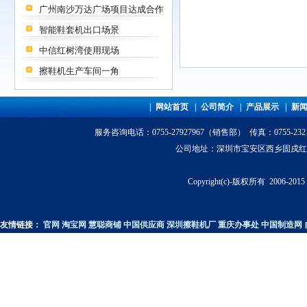
广州南沙万达广场项目达成合作
智能鞋套机出口场景
中信红树湾使用现场
擦鞋机生产车间一角
|
网站首页
|
公司简介
|
产品展示
|
新
服务咨询电话
：0755-27927967（销售部） 传真：0755-23
公司地址：深圳市宝安区西乡固戍红湾科技园
Copyright(c)-版权所有 200
友情链接：
官网
淘宝网
慧聪商铺
中国供应商
深圳擦鞋机厂
重庆办事处
中国制造网