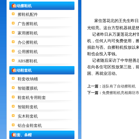
自动擦鞋机
擦鞋机配件
家住莲花北的王先生昨日
广告擦鞋机
光锃亮。这台方型机器就是
家用擦鞋机
记者昨日从万厦莲花北村管
机，任何人均可免费使用，擦
办公擦鞋机
捐款与否。自擦鞋机投放以来
公用擦鞋机
鞋也会投入零钱。
记者随后采访了中华慈善总
ABS擦鞋机
在向各住宅区投放第三批，
自动鞋套机
困、再就业活动。
鞋套收纳桶
上一篇：
连队有了自动擦鞋机
智能覆膜机
下一篇：
免费擦鞋机亮相廊坊
鞋套机专用鞋套
智能鞋套机
实木鞋套机
铝合金鞋套机
鞋套、条帽