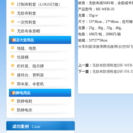
材质：无纺布或SMS布，全筋或半
订制布鞋套（LOGO订做）
产品型号：HF-WFB-35
无纺布鞋套
克重：35g/㎡
尺寸：15*36cm，17*40cm，
一次性鞋套
克重：25g，30g，35g，40g。
无纺布条形帽
包装：100只/包，2000只/箱
酒店大堂用品
箱规：53*27*50cm
分享到
新浪微博
腾讯微博
QQ空间
地毯、地垫
垃圾桶
上一篇：
无纺布防滑鞋套[HF-WFB-3
栏杆座、指示牌
下一篇：
无纺布防滑鞋套[HF-FH-35
接待台、资料架
雨伞架、伞套机
防静电用品
防静电鞋
防静电衣
成功案例
Case