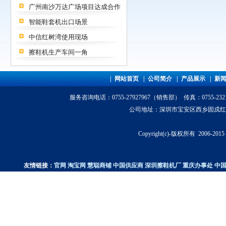
广州南沙万达广场项目达成合作
智能鞋套机出口场景
中信红树湾使用现场
擦鞋机生产车间一角
|
网站首页
|
公司简介
|
产品展示
|
新
服务咨询电话
：0755-27927967（销售部） 传真：0755-23
公司地址：深圳市宝安区西乡固戍红湾科技园
Copyright(c)-版权所有 200
友情链接：
官网
淘宝网
慧聪商铺
中国供应商
深圳擦鞋机厂
重庆办事处
中