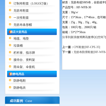
材质：无纺布或SMS布，全筋或半
订制布鞋套（LOGO订做）
产品型号：HF-WFB-30
无纺布鞋套
克重：30g/㎡
尺寸：15*36cm，17*40cm，
一次性鞋套
克重：25g，30g，35g，40g。
无纺布条形帽
包装：100只/包，2000只/箱
酒店大堂用品
箱规：53*27*50cm
分享到
新浪微博
腾讯微博
QQ空间
地毯、地垫
垃圾桶
上一篇：
CPE鞋套[HF-CPE-35]
下一篇：
无纺布防滑鞋套[HF-WFB-3
栏杆座、指示牌
接待台、资料架
雨伞架、伞套机
防静电用品
防静电鞋
防静电衣
成功案例
Case