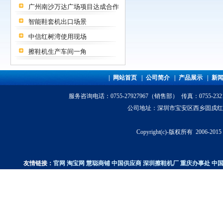
广州南沙万达广场项目达成合作
智能鞋套机出口场景
中信红树湾使用现场
擦鞋机生产车间一角
|
网站首页
|
公司简介
|
产品展示
|
新
服务咨询电话
：0755-27927967（销售部） 传真：0755-23
公司地址：深圳市宝安区西乡固戍红湾科技园
Copyright(c)-版权所有 200
友情链接：
官网
淘宝网
慧聪商铺
中国供应商
深圳擦鞋机厂
重庆办事处
中