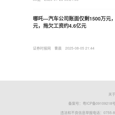
哪吒—汽车公司账面仅剩1500万元
元，拖欠工资约4.6亿元
证券时报网
曹晨
2025-08-05 21:44
关
备案号：
粤ICP备09109218
违法和不良信息举报电话：0755-83