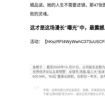
细品读。她的人生不需要滤镜，那47张
败的灵魂。
这才是这场漫长“曝光”中，最震
活动：【
hKszRFt4WyWwhC373uUSCF
金橙子.：截至2025年10.月31日，公司股东总数为
世界经济论坛主席预警：全球市;场面,临三大“泡沫
600:996，“80后”董事长辞职，任职仅一年半
声明：证券时报力求信息真实、准确，文章提及内
下载“证券时报”官方APP，或关注官方微信公众