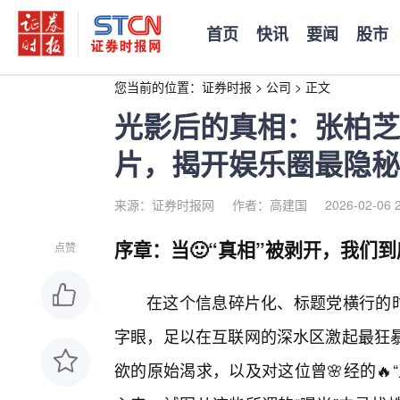
首页
快讯
要闻
股市
您当前的位置：
证券时报
>
公司
>
正文
光影后的真相：张柏芝
片，揭开娱乐圈最隐秘
来源：证券时报网
作者：高建国
2026-02-06 
序章：当🙂“真相”被剥开，我们
点赞
在这个信息碎片化、标题党横行的时
字眼，足以在互联网的深水区激起最狂
欲的原始渴求，以及对这位曾🌸经的